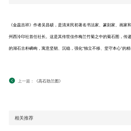
《金蕊吉祥》作者吴昌硕，是清末民初著名书法家、篆刻家、画家和
州西泠印社首任社长。这是其传世佳作梅兰竹菊之中的菊石图，传
的湖石古朴嶙峋，寓意坚韧、沉稳，强化“独立不移、坚守本心”的
上一篇：
《高石劲兰图》
相关推荐